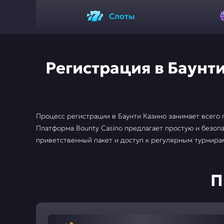
Слоты
Регистрация в Баунти
Процесс регистрации в Баунти Казино занимает всего 
Платформа Bounty Casino предлагает простую и безоп
приветственный пакет и доступ к регулярным турнира
П