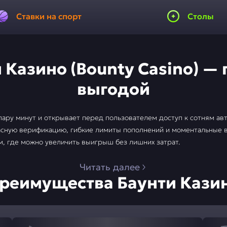
Ставки на спорт
Столы
 Казино (Bounty Casino) — п
выгодой
пару минут и открывает перед пользователем доступ к сотням ав
асную верификацию, гибкие лимиты пополнений и моментальные в
м, где можно увеличить выигрыш без лишних затрат.
Читать далее
реимущества Баунти Кази