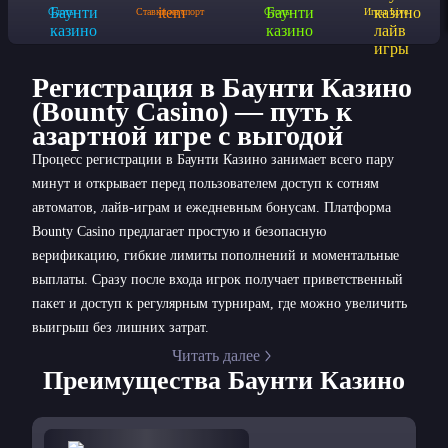
Слоты
Ставки на спорт
Столы
Игры Live
Регистрация в Баунти Казино
(Bounty Casino) — путь к
азартной игре с выгодой
Процесс регистрации в Баунти Казино занимает всего пару
минут и открывает перед пользователем доступ к сотням
автоматов, лайв-играм и ежедневным бонусам. Платформа
Bounty Casino предлагает простую и безопасную
верификацию, гибкие лимиты пополнений и моментальные
выплаты. Сразу после входа игрок получает приветственный
пакет и доступ к регулярным турнирам, где можно увеличить
выигрыш без лишних затрат.
Читать далее
Преимущества Баунти Казино