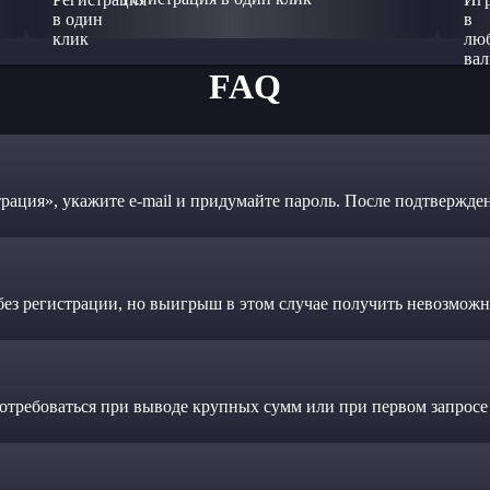
FAQ
ация», укажите e‑mail и придумайте пароль. После подтвержден
без регистрации, но выигрыш в этом случае получить невозможн
потребоваться при выводе крупных сумм или при первом запросе