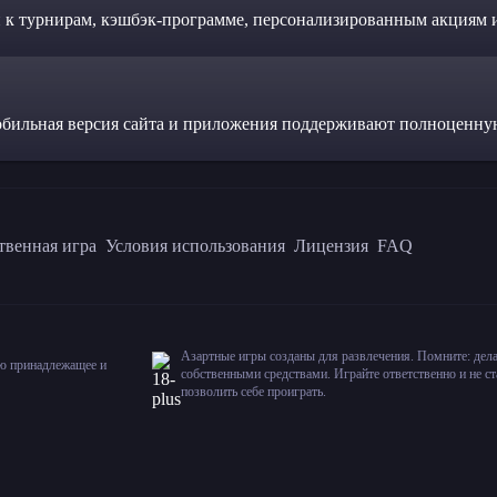
п к турнирам, кэшбэк-программе, персонализированным акциям 
 Мобильная версия сайта и приложения поддерживают полноценн
твенная игра
Условия использования
Лицензия
FAQ
Азартные игры созданы для развлечения. Помните: дела
ью принадлежащее и
собственными средствами. Играйте ответственно и не с
позволить себе проиграть.