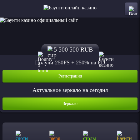
5 500 500 RUB
Получи 250FS + 250% на FD
Регистрация
Актуальное зеркало на сегодня
Зеркало