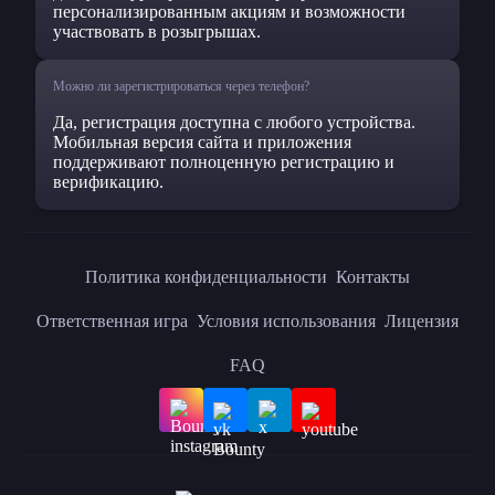
персонализированным акциям и возможности
участвовать в розыгрышах.
Можно ли зарегистрироваться через телефон?
Да, регистрация доступна с любого устройства.
Мобильная версия сайта и приложения
поддерживают полноценную регистрацию и
верификацию.
Политика конфиденциальности
Контакты
Ответственная игра
Условия использования
Лицензия
FAQ