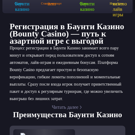
Слоты
Ставки на спорт
Столы
Игры Live
Регистрация в Баунти Казино
(Bounty Casino) — путь к
азартной игре с выгодой
Процесс регистрации в Баунти Казино занимает всего пару
минут и открывает перед пользователем доступ к сотням
автоматов, лайв-играм и ежедневным бонусам. Платформа
Bounty Casino предлагает простую и безопасную
верификацию, гибкие лимиты пополнений и моментальные
выплаты. Сразу после входа игрок получает приветственный
пакет и доступ к регулярным турнирам, где можно увеличить
выигрыш без лишних затрат.
Читать далее
Преимущества Баунти Казино